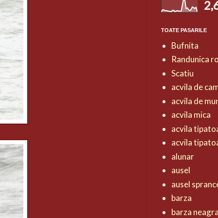
2,
TOATE PASARILE
Bufnita
Randunica r
Scatiu
acvila de ca
acvila de mu
acvila mica
acvila tipat
acvila tipat
alunar
ausel
ausel spranc
barza
barza neagr