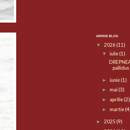
ARHIVA BLOG
2026
(11)
▼
iulie
(1)
▼
DREPNEA
pallidus
iunie
(1)
►
mai
(3)
►
aprilie
(2
►
martie
(4
►
2025
(9)
►