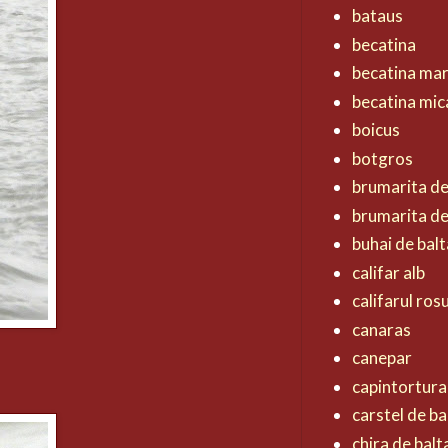
bataus
becatina
becatina ma
becatina mic
boicus
botgros
brumarita d
brumarita de
buhai de balt
califar alb
califarul ros
canaras
canepar
capintortura
carstel de ba
chira de balt