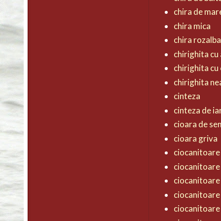
chira de mar
chira mica
chira rozalb
chirighita cu 
chirighita cu
chirighita n
cinteza
cinteza de ia
cioara de s
cioara griva
ciocanitoare 
ciocanitoare
ciocanitoare
ciocanitoare
ciocanitoare