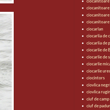
ciocanitoare
ciocanitoare
ciocanitoare
ciocanitoare
ciocarlan
ciocarlia de
ciocarlia de
ciocarlie de
ciocarlie de 
ciocarlie mic
ciocarlie ur
ciocintors
ciovlica negr
ciovlica rugi
ciuf de camp
ciuf de padu