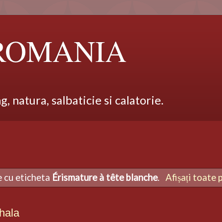
 ROMANIA
 natura, salbaticie si calatorie.
le cu eticheta
Érismature à tête blanche
.
Afișați toate 
hala