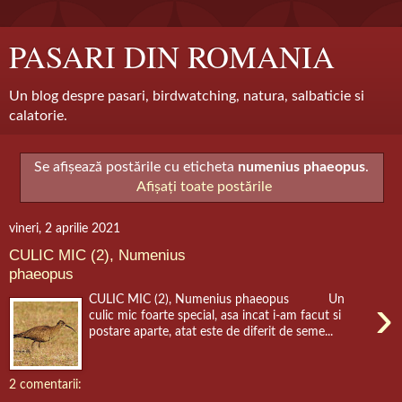
PASARI DIN ROMANIA
Un blog despre pasari, birdwatching, natura, salbaticie si
calatorie.
Se afișează postările cu eticheta
numenius phaeopus
.
Afișați toate postările
vineri, 2 aprilie 2021
CULIC MIC (2), Numenius
phaeopus
›
CULIC MIC (2), Numenius phaeopus Un
culic mic foarte special, asa incat i-am facut si
postare aparte, atat este de diferit de seme...
2 comentarii: