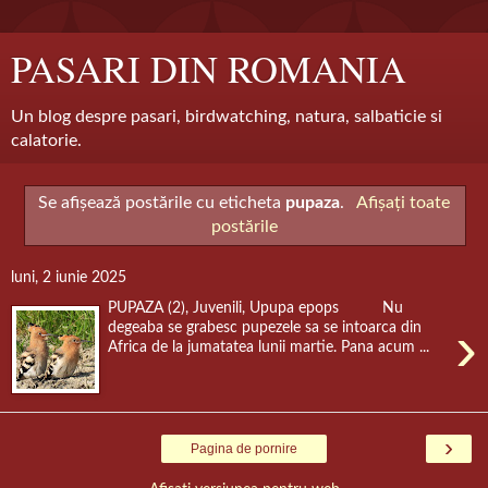
PASARI DIN ROMANIA
Un blog despre pasari, birdwatching, natura, salbaticie si
calatorie.
Se afișează postările cu eticheta
pupaza
.
Afișați toate
postările
luni, 2 iunie 2025
PUPAZA (2), Juvenili, Upupa epops Nu
›
degeaba se grabesc pupezele sa se intoarca din
Africa de la jumatatea lunii martie. Pana acum ...
›
Pagina de pornire