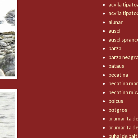
acvila tipat
acvila tipat
alunar
ausel
ausel spranc
barza
barza neagr
bataus
becatina
becatina ma
becatina mic
boicus
botgros
brumarita d
brumarita de
buhai de balt