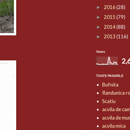
2016
(28)
►
2015
(79)
►
2014
(88)
►
2013
(116)
►
Views
2,
TOATE PASARILE
Bufnita
Randunica r
Scatiu
acvila de ca
acvila de mu
acvila mica