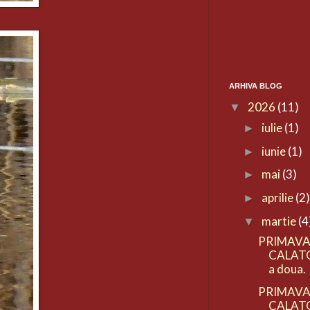
ARHIVA BLOG
2026
(11)
▼
iulie
(1)
►
iunie
(1)
►
mai
(3)
►
aprilie
(2
►
martie
(4
▼
PRIMAVA
CALATO
a doua.
PRIMAVA
CALATO