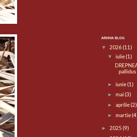
ARHIVA BLOG
2026
(11)
▼
iulie
(1)
▼
DREPNEA
pallidus
iunie
(1)
►
mai
(3)
►
aprilie
(2
►
martie
(4
►
2025
(9)
►