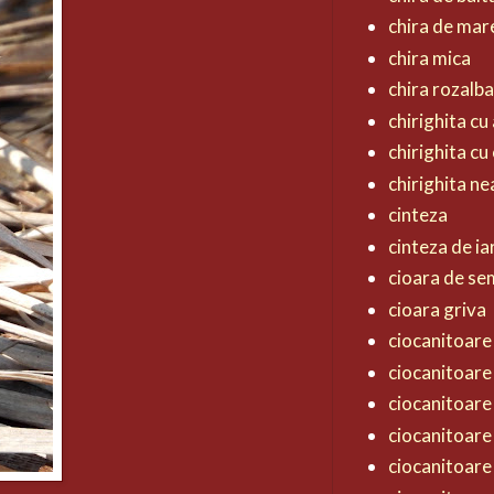
chira de mar
chira mica
chira rozalb
chirighita cu 
chirighita cu
chirighita n
cinteza
cinteza de ia
cioara de s
cioara griva
ciocanitoare 
ciocanitoare
ciocanitoare
ciocanitoare
ciocanitoare