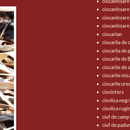
ciocanitoare
ciocanitoare
ciocanitoare
ciocanitoare
ciocarlan
ciocarlia de
ciocarlia de
ciocarlie de
ciocarlie de 
ciocarlie mic
ciocarlie ur
ciocintors
ciovlica negr
ciovlica rugi
ciuf de camp
ciuf de padu