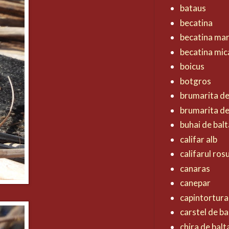
bataus
becatina
becatina ma
becatina mic
boicus
botgros
brumarita d
brumarita de
buhai de balt
califar alb
califarul ros
canaras
canepar
capintortura
carstel de ba
chira de balt