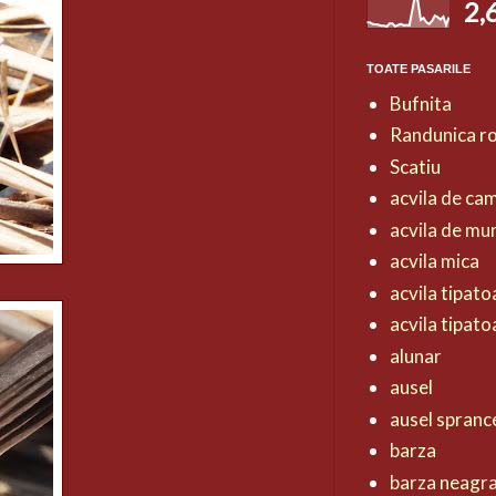
2,
TOATE PASARILE
Bufnita
Randunica r
Scatiu
acvila de ca
acvila de mu
acvila mica
acvila tipat
acvila tipat
alunar
ausel
ausel spranc
barza
barza neagr