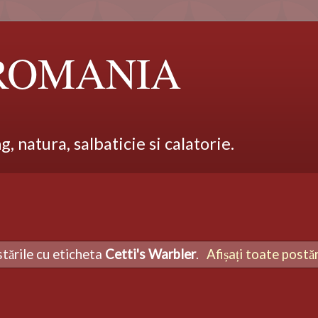
 ROMANIA
 natura, salbaticie si calatorie.
stările cu eticheta
Cetti's Warbler
.
Afișați toate postăr