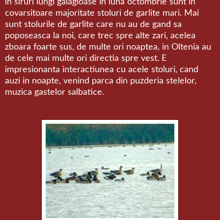
in siruri lungi galagioase in luna octombrie sunt in
covarsitoare majoritate stoluri de garlite mari. Mai
sunt stolurile de garlite care nu au de gand sa
poposeasca la noi, care trec spre alte zari, acelea
zboara foarte sus, de multe ori noaptea, in Oltenia au
de cele mai multe ori directia spre vest. E
impresionanta interactiunea cu acele stoluri, cand
auzi in noapte, venind parca din puzderia stelelor,
muzica gastelor salbatice.