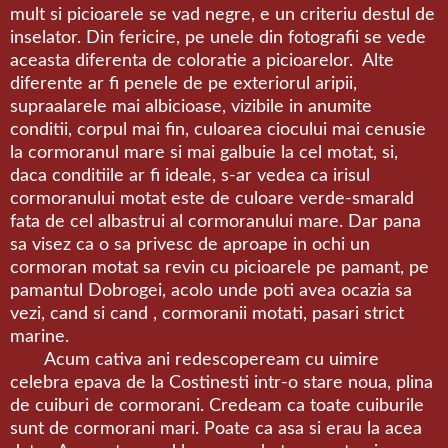
mult si picioarele se vad negre, e un criteriu destul de
inselator. Din fericire, pe unele din fotografii se vede
aceasta diferenta de coloratie a picioarelor. Alte
diferente ar fi penele de pe exteriorul aripii,
supraalarele mai albicioase, vizibile in anumite
conditii, corpul mai fin, culoarea ciocului mai cenusie
la cormoranul mare si mai galbuie la cel motat, si,
daca conditiile ar fi ideale, s-ar vedea ca irisul
cormoranului motat este de culoare verde-smarald
fata de cel albastrui al cormoranului mare. Dar pana
sa visez ca o sa privesc de aproape in ochi un
cormoran motat sa revin cu picioarele pe pamant, pe
pamantul Dobrogei, acolo unde poti avea ocazia sa
vezi, cand si cand , cormoranii motati, pasari strict
marine.
Acum cativa ani redescopeream cu uimire
celebra epava de la Costinesti intr-o stare noua, plina
de cuiburi de cormorani. Credeam ca toate cuiburile
sunt de cormorani mari. Poate ca asa si erau la acea