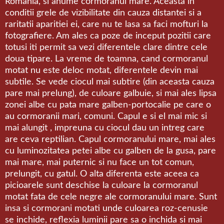
Romania, si anume cormoranul mare. Aceasta in
conditii grele de vizibilitate din cauza distantei si a
raritatii aparitiei ei, care nu te lasa sa faci mofturi la
fotografiere. Am ales ca poze de inceput pozitii care
totusi iti permit sa vezi diferentele clare dintre cele
doua tipare. La vreme de toamna, cand cormoranul
motat nu este deloc motat, diferentele devin mai
subtile. Se vede ciocul mai subtire (din aceasta cauza
pare mai prelung), de culoare galbuie, si mai ales lipsa
zonei albe cu pata mare galben-portocalie pe care o
au cormoranii mari, comuni. Capul e si el mai mic si
mai alungit , impreuna cu ciocul dau un intreg care
are ceva reptilian. Capul cormoranului mare, mai ales
cu luminozitatea petei albe cu galben de la gusa, pare
mai mare, mai puternic si nu face un tot comun,
prelungit, cu gatul. O alta diferenta este aceea ca
picioarele sunt deschise la culoare la cormoranul
motat fata de cele negre ale cormoranului mare. Sunt
insa si cormorani motati unde culoarea roz-cenusie
se inchide, reflexia luminii pare sa o inchida si mai