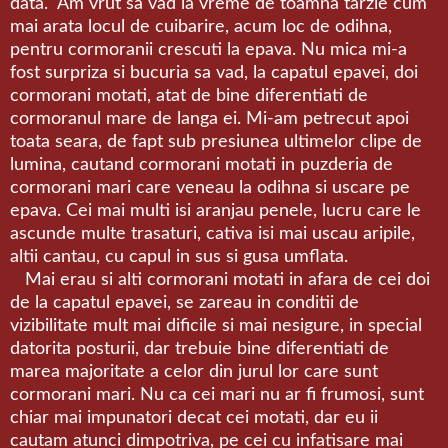
data. Am vrut sa vad la vreme de toamna tarzie cum
mai arata locul de cuibarire, acum loc de odihna,
pentru cormoranii crescuti la epava. Nu mica mi-a
fost surpriza si bucuria sa vad, la capatul epavei, doi
cormorani motati, atat de bine diferentiati de
cormoranul mare de langa ei. Mi-am petrecut apoi
toata seara, de fapt sub presiunea ultimelor clipe de
lumina, cautand cormorani motati in puzderia de
cormorani mari care veneau la odihna si uscare pe
epava. Cei mai multi isi aranjau penele, lucru care le
ascunde multe trasaturi, cativa isi mai uscau aripile,
altii cantau, cu capul in sus si gusa umflata.
Mai erau si alti cormorani motati in afara de cei doi
de la capatul epavei, se zareau in conditii de
vizibilitate mult mai dificile si mai nesigure, in special
datorita posturii, dar trebuie bine diferentiati de
marea majoritate a celor din jurul lor care sunt
cormorani mari. Nu ca cei mari nu ar fi frumosi, sunt
chiar mai impunatori decat cei motati, dar eu ii
cautam atunci dimpotriva, pe cei cu infatisare mai