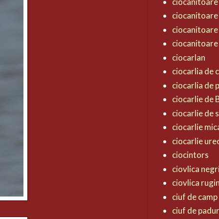
ciocanitoare
ciocanitoare
ciocanitoare
ciocanitoare
ciocarlan
ciocarlia de
ciocarlia de
ciocarlie de
ciocarlie de 
ciocarlie mic
ciocarlie ur
ciocintors
ciovlica negr
ciovlica rugi
ciuf de camp
ciuf de padu