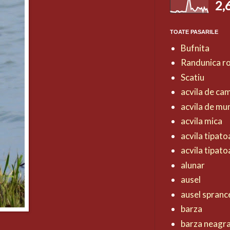
2,
TOATE PASARILE
Bufnita
Randunica r
Scatiu
acvila de ca
acvila de mu
acvila mica
acvila tipat
acvila tipat
alunar
ausel
ausel spranc
barza
barza neagr