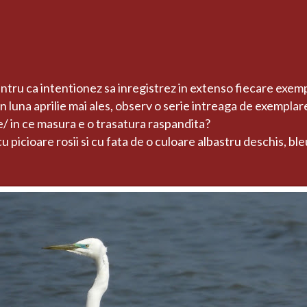
u ca intentionez sa inregistrez in extenso fiecare exempla
n luna aprilie mai ales, observ o serie intreaga de exemplare
ie/ in ce masura e o trasatura raspandita?
 picioare rosii si cu fata de o culoare albastru deschis, bl