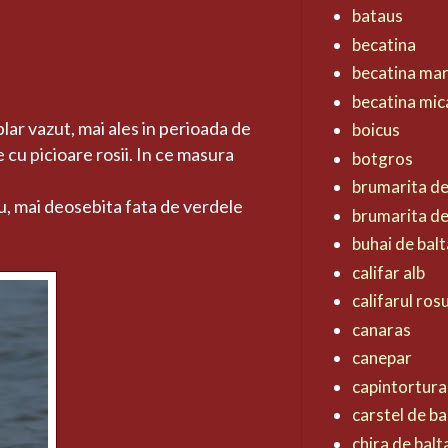
bataus
becatina
becatina ma
becatina mic
r vazut, mai ales in perioada de
boicus
 cu picioare rosii. In ce masura
botgros
brumarita d
eu, mai deosebita fata de verdele
brumarita de
buhai de balt
califar alb
califarul ros
canaras
canepar
capintortura
carstel de ba
chira de balt