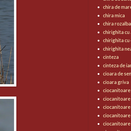
chira de mar
chira mica
chira rozalb
chirighita cu 
chirighita cu
chirighita n
cinteza
cinteza de ia
cioara de s
cioara griva
ciocanitoare 
ciocanitoare
ciocanitoare
ciocanitoare
ciocanitoare