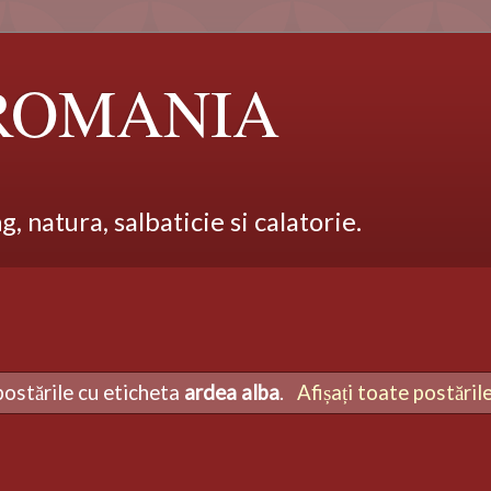
 ROMANIA
 natura, salbaticie si calatorie.
postările cu eticheta
ardea alba
.
Afișați toate postăril