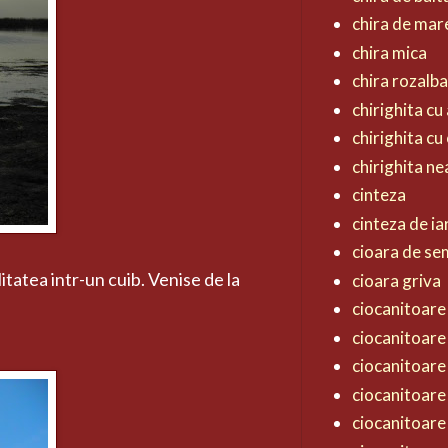
chira de mar
chira mica
chira rozalb
chirighita cu 
chirighita cu
chirighita n
cinteza
cinteza de ia
cioara de s
litatea intr-un cuib. Venise de la
cioara griva
ciocanitoare 
ciocanitoare
ciocanitoare
ciocanitoare
ciocanitoare