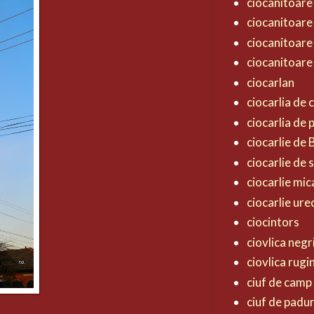
ciocanitoare
ciocanitoare
ciocanitoare
ciocanitoare
ciocarlan
ciocarlia de
ciocarlia de
ciocarlie de
ciocarlie de 
ciocarlie mic
ciocarlie ur
ciocintors
ciovlica negr
ciovlica rugi
ciuf de camp
ciuf de padu