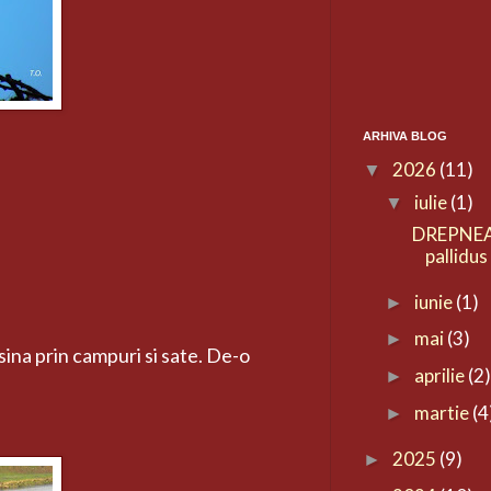
ARHIVA BLOG
2026
(11)
▼
iulie
(1)
▼
DREPNEA
pallidus
iunie
(1)
►
mai
(3)
►
sina prin campuri si sate. De-o
aprilie
(2
►
martie
(4
►
2025
(9)
►