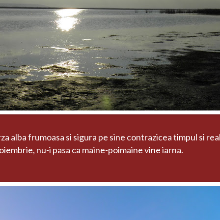
barza alba frumoasa si sigura pe sine contrazicea timpul si rea
noiembrie, nu-i pasa ca maine-poimaine vine iarna.