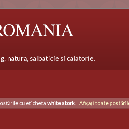
 ROMANIA
 natura, salbaticie si calatorie.
postările cu eticheta
white stork
.
Afișați toate postăril