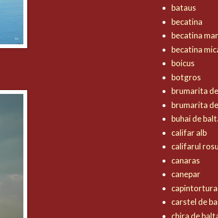
bataus
becatina
becatina ma
becatina mic
boicus
botgros
brumarita d
brumarita de
buhai de balt
califar alb
califarul ros
canaras
canepar
capintortura
carstel de ba
chira de balt