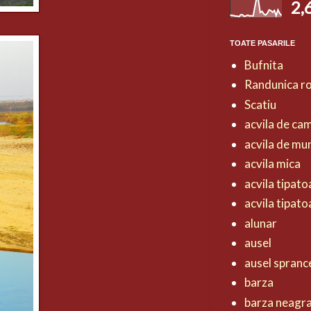
2,
TOATE PASARILE
Bufnita
Randunica r
Scatiu
acvila de ca
acvila de mu
acvila mica
acvila tipat
acvila tipat
alunar
ausel
ausel spranc
barza
barza neagr