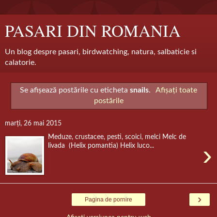
PASARI DIN ROMANIA
Un blog despre pasari, birdwatching, natura, salbaticie si
calatorie.
Se afișează postările cu eticheta
snails
.
Afișați toate
postările
marți, 26 mai 2015
Meduze, crustacee, pesti, scoici, melci Melc de
›
livada (Helix pomantia) Helix luco...
›
Pagina de pornire