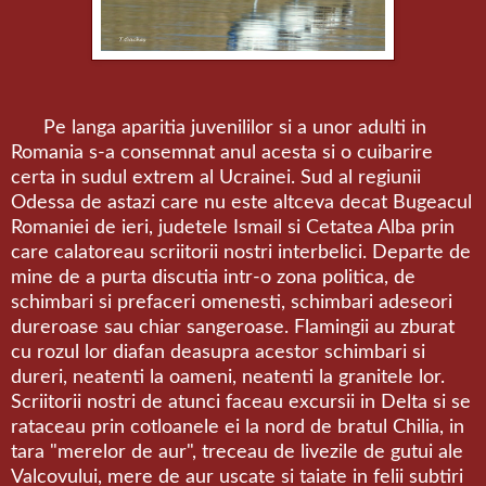
Pe langa aparitia juvenililor si a unor adulti in
Romania s-a consemnat anul acesta si o cuibarire
certa in sudul extrem al Ucrainei. Sud al regiunii
Odessa de astazi care nu este altceva decat Bugeacul
Romaniei de ieri, judetele Ismail si Cetatea Alba prin
care calatoreau scriitorii nostri interbelici. Departe de
mine de a purta discutia intr-o zona politica, de
schimbari si prefaceri omenesti, schimbari adeseori
dureroase sau chiar sangeroase. Flamingii au zburat
cu rozul lor diafan deasupra acestor schimbari si
dureri, neatenti la oameni, neatenti la granitele lor.
Scriitorii nostri de atunci faceau excursii in Delta si se
rataceau prin cotloanele ei la nord de bratul Chilia, in
tara "merelor de aur", treceau de livezile de gutui ale
Valcovului, mere de aur uscate si taiate in felii subtiri