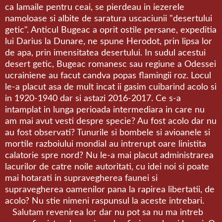
ca lamaile pentru ceai, se pierdeau in iezerele
namoloase si albite de saratura uscaciunii "desertului
getic". Anticul Bugeac a oprit ostile persane, expeditia
lui Darius la Dunare, ne spune Herodot, prin lipsa lor
de apa, prin imensitatea desertului. In sudul acestui
desert getic, Bugeac romanesc sau regiune a Odessei
ucrainiene au facut candva popas flamingii roz. Locul
le-a placut asa de mult incat ii gasim cuibarind acolo si
in 1920-1940 dar si astazi 2016-2017. Ce s-a
intamplat in lunga perioada intermediara in care nu
am mai avut vesti despre specie? Au fost acolo dar nu
au fost observati? Tunurile si bombele si avioanele si
mortile razboiului mondial au intrerupt oare linistita
calatorie spre nord? Nu le-a mai placut administrarea
lacurilor de catre noile autoritati, cu idei noi si poate
mai hotarati in supravegherea faunei si
supravegherea oamenilor pana la rapirea libertatii, de
acolo? Nu stie nimeni raspunsul la aceste intrebari.
Salutam revenirea lor dar nu pot sa nu ma intreb