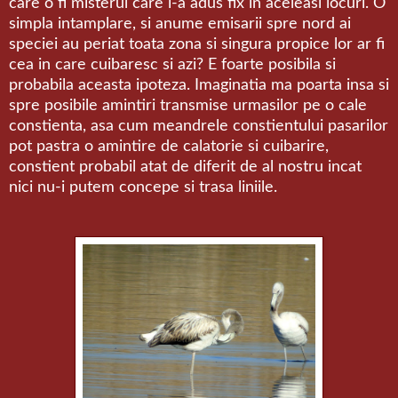
care o fi misterul care i-a adus fix in aceleasi locuri. O
simpla intamplare, si anume emisarii spre nord ai
speciei au periat toata zona si singura propice lor ar fi
cea in care cuibaresc si azi? E foarte posibila si
probabila aceasta ipoteza. Imaginatia ma poarta insa si
spre posibile amintiri transmise urmasilor pe o cale
constienta, asa cum meandrele constientului pasarilor
pot pastra o amintire de calatorie si cuibarire,
constient probabil atat de diferit de al nostru incat
nici nu-i putem concepe si trasa liniile.