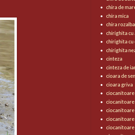
chira de mar
chira mica
chira rozalb
chirighita cu 
chirighita cu
chirighita n
cinteza
cinteza de ia
cioara de s
cioara griva
ciocanitoare 
ciocanitoare
ciocanitoare
ciocanitoare
ciocanitoare