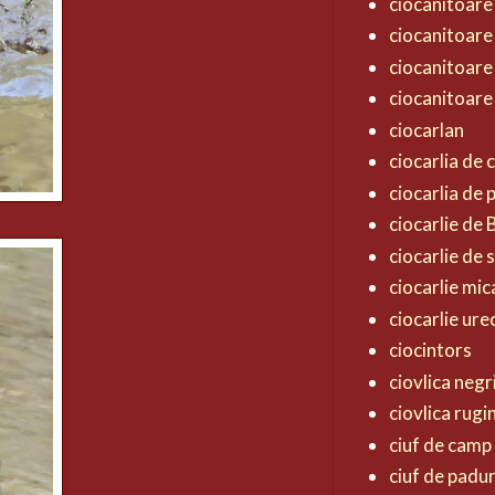
ciocanitoare
ciocanitoare
ciocanitoare
ciocanitoare
ciocarlan
ciocarlia de
ciocarlia de
ciocarlie de
ciocarlie de 
ciocarlie mic
ciocarlie ur
ciocintors
ciovlica negr
ciovlica rugi
ciuf de camp
ciuf de padu