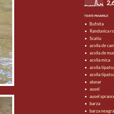
2,
TOATE PASARILE
Bufnita
Randunica r
Scatiu
acvila de ca
acvila de mu
acvila mica
acvila tipat
acvila tipat
alunar
ausel
ausel spranc
barza
barza neagr