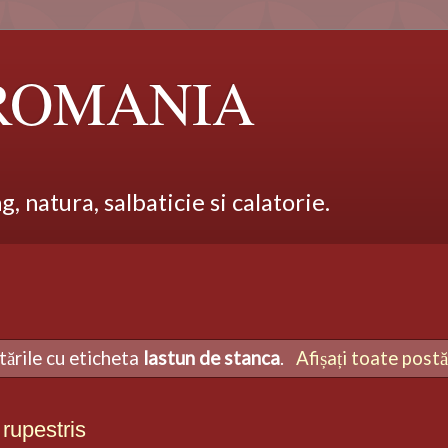
 ROMANIA
 natura, salbaticie si calatorie.
tările cu eticheta
lastun de stanca
.
Afișați toate postă
upestris