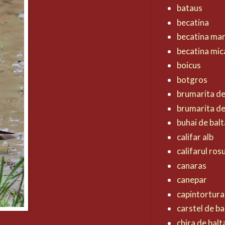
bataus
becatina
becatina ma
becatina mic
boicus
botgros
brumarita d
brumarita de
buhai de balt
califar alb
califarul ros
canaras
canepar
capintortura
carstel de ba
chira de balt