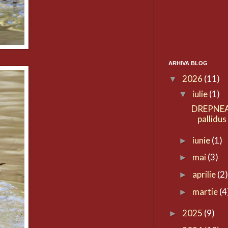
ARHIVA BLOG
2026
(11)
▼
iulie
(1)
▼
DREPNEA
pallidus
iunie
(1)
►
mai
(3)
►
aprilie
(2
►
martie
(4
►
2025
(9)
►