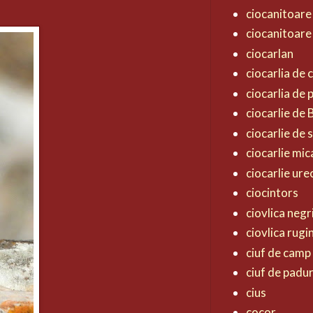
ciocanitoare
ciocanitoare
ciocarlan
ciocarlia de
ciocarlia de
ciocarlie de
ciocarlie de 
ciocarlie mic
ciocarlie ur
ciocintors
ciovlica negr
ciovlica rugi
ciuf de camp
ciuf de padu
cius
cocor