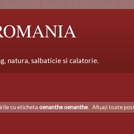
 ROMANIA
 natura, salbaticie si calatorie.
ările cu eticheta
oenanthe oenanthe
.
Afișați toate pos