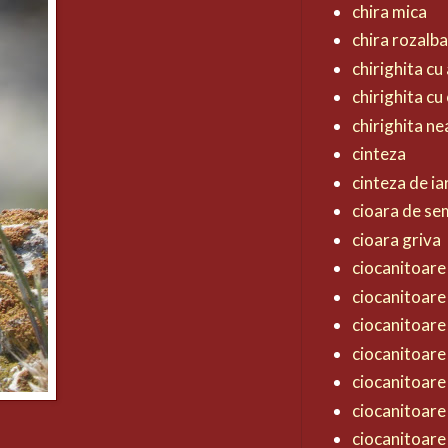
chira mica
chira rozalb
chirighita cu 
chirighita cu
chirighita n
cinteza
cinteza de ia
cioara de s
cioara griva
ciocanitoare 
ciocanitoare
ciocanitoare
ciocanitoare
ciocanitoare
ciocanitoare
ciocanitoare