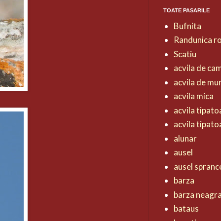
TOATE PASARILE
Bufnita
Randunica r
Scatiu
acvila de ca
acvila de mu
acvila mica
acvila tipat
acvila tipat
alunar
ausel
ausel spranc
barza
barza neagr
bataus