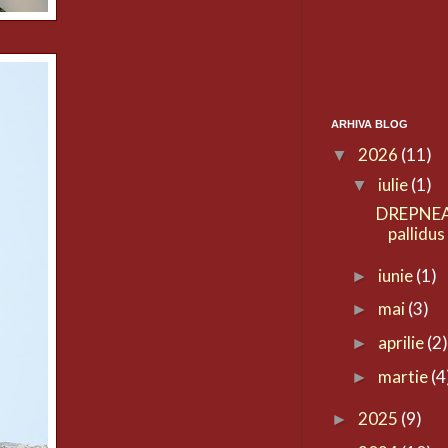
ARHIVA BLOG
2026
(11)
▼
iulie
(1)
▼
DREPNEA
pallidus
iunie
(1)
►
mai
(3)
►
aprilie
(2
►
martie
(4
►
2025
(9)
►