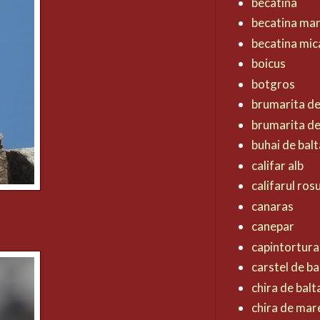
becatina
becatina ma
becatina mic
boicus
botgros
brumarita d
brumarita de
buhai de balt
califar alb
califarul ros
canaras
canepar
capintortura
carstel de ba
chira de balt
chira de mar