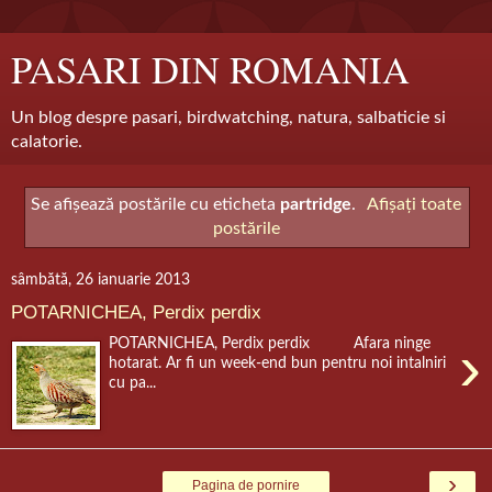
PASARI DIN ROMANIA
Un blog despre pasari, birdwatching, natura, salbaticie si
calatorie.
Se afișează postările cu eticheta
partridge
.
Afișați toate
postările
sâmbătă, 26 ianuarie 2013
POTARNICHEA, Perdix perdix
›
POTARNICHEA, Perdix perdix Afara ninge
hotarat. Ar fi un week-end bun pentru noi intalniri
cu pa...
›
Pagina de pornire