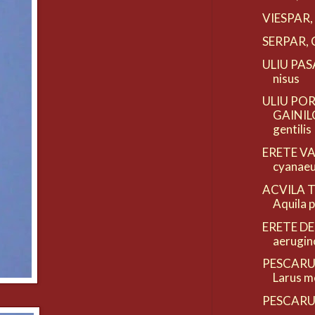
VIESPAR, 
SERPAR, C
ULIU PASA
nisus
ULIU PO
GAINILO
gentilis
ERETE VA
cyanae
ACVILA 
Aquila 
ERETE DE 
aerugin
PESCARU
Larus m
PESCARUS