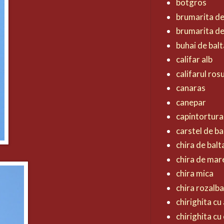
botgros
brumarita d
brumarita de
buhai de balt
califar alb
califarul ros
canaras
canepar
capintortura
carstel de ba
chira de balt
chira de mar
chira mica
chira rozalb
chirighita cu 
chirighita cu