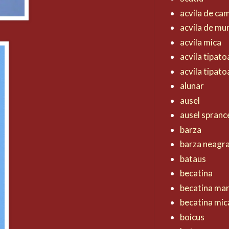
acvila de ca
acvila de mu
acvila mica
acvila tipat
acvila tipat
alunar
ausel
ausel spranc
barza
barza neagr
bataus
becatina
becatina ma
becatina mic
boicus