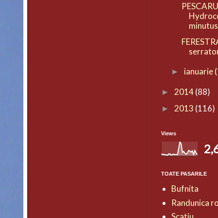
PESCARUS
Hydroco
minutu
FERESTR
serrato
ianuarie
►
2014
(88)
►
2013
(116)
►
Views
2,
TOATE PASARILE
Bufnita
Randunica r
Scatiu