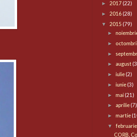
2017
(22)
►
2016
(28)
►
2015
(79)
▼
noiembri
►
octombr
►
septemb
►
august
(3
►
iulie
(2)
►
iunie
(3)
►
mai
(21)
►
aprilie
(7
►
martie
(1
►
februari
▼
CORB, Co