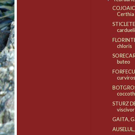
COJOAIC
Certhia 
STICLETE(
carduel
FLORINTE 
chloris
SORECAR
buteo
FORFECUT
curviro
BOTGROS,
coccoth
STURZ DE
viscivo
GAITA, Ga
AUSELUL, 