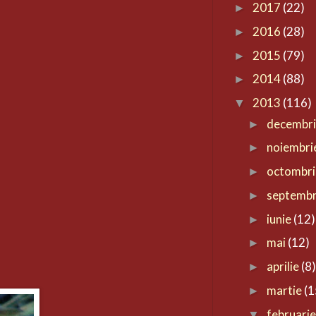
2017
(22)
►
2016
(28)
►
2015
(79)
►
2014
(88)
►
2013
(116)
▼
decembr
►
noiembri
►
octombr
►
septemb
►
iunie
(12)
►
mai
(12)
►
aprilie
(8
►
martie
(1
►
februari
▼