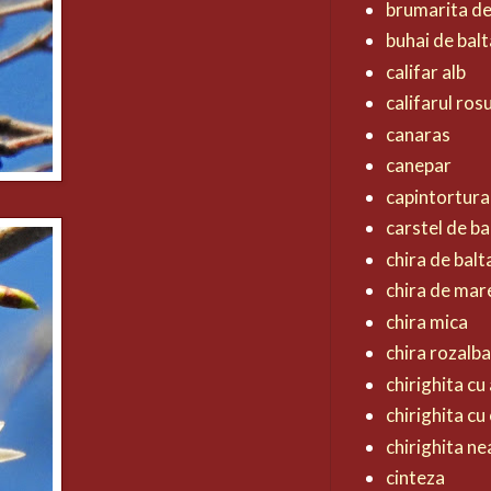
brumarita de
buhai de balt
califar alb
califarul ros
canaras
canepar
capintortura
carstel de ba
chira de balt
chira de mar
chira mica
chira rozalb
chirighita cu 
chirighita cu
chirighita n
cinteza