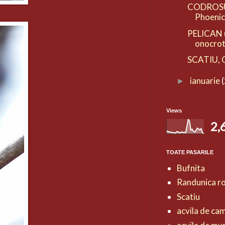
CODROSUL
Phoenic
PELICAN (
onocrot
SCATIU, C
ianuarie
►
Views
2,
TOATE PASARILE
Bufnita
Randunica r
Scatiu
acvila de ca