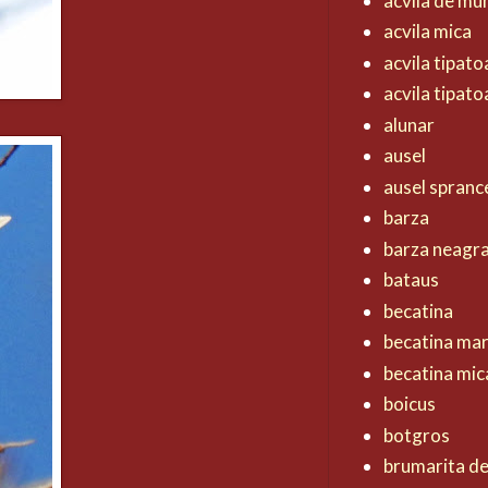
acvila de mu
acvila mica
acvila tipat
acvila tipat
alunar
ausel
ausel spranc
barza
barza neagr
bataus
becatina
becatina ma
becatina mic
boicus
botgros
brumarita d