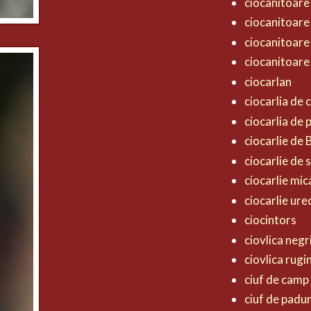
ciocanitoare
ciocanitoare
ciocanitoare
ciocanitoare
ciocarlan
ciocarlia de
ciocarlia de
ciocarlie de
ciocarlie de 
ciocarlie mic
ciocarlie ur
ciocintors
ciovlica negr
ciovlica rugi
ciuf de camp
ciuf de padu