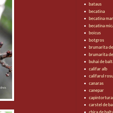
bataus
becatina
becatina ma
becatina mic
boicus
botgros
brumarita d
brumarita de
buhai de balt
califar alb
califarul ros
canaras
canepar
capintortura
carstel de ba
chira de balt