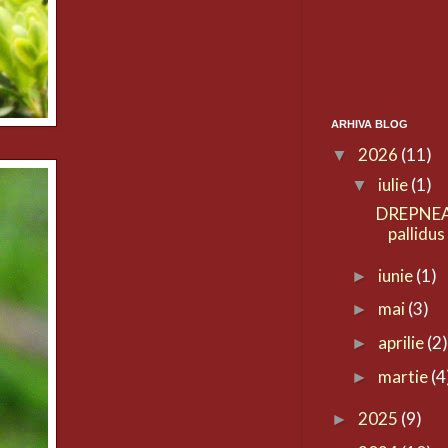
ARHIVA BLOG
2026
(11)
▼
iulie
(1)
▼
DREPNEA
pallidus
iunie
(1)
►
mai
(3)
►
aprilie
(2
►
martie
(4
►
2025
(9)
►