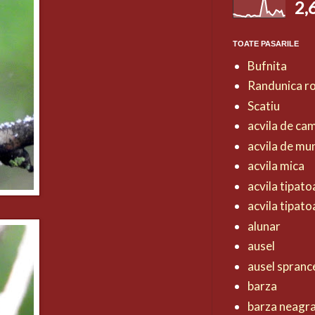
2,
TOATE PASARILE
Bufnita
Randunica r
Scatiu
acvila de ca
acvila de mu
acvila mica
acvila tipat
acvila tipat
alunar
ausel
ausel spranc
barza
barza neagr