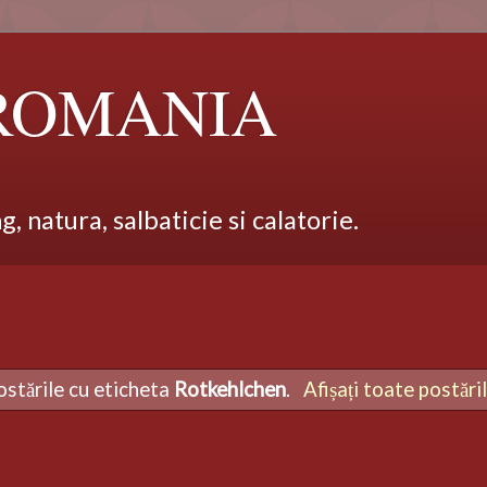
 ROMANIA
 natura, salbaticie si calatorie.
ostările cu eticheta
Rotkehlchen
.
Afișați toate postări