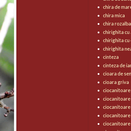
chira de mar
chira mica
chira rozalb
chirighita cu 
chirighita cu
chirighita n
cinteza
cinteza de ia
cioara de s
cioara griva
ciocanitoare 
ciocanitoare
ciocanitoare
ciocanitoare
ciocanitoare