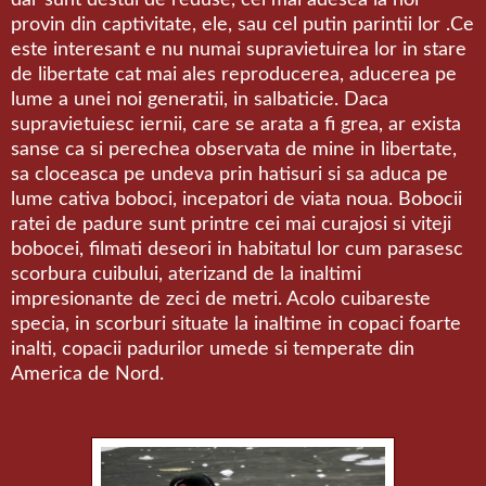
provin din captivitate, ele, sau cel putin parintii lor .Ce
este interesant e nu numai supravietuirea lor in stare
de libertate cat mai ales reproducerea, aducerea pe
lume a unei noi generatii, in salbaticie. Daca
supravietuiesc iernii, care se arata a fi grea, ar exista
sanse ca si perechea observata de mine in libertate,
sa cloceasca pe undeva prin hatisuri si sa aduca pe
lume cativa boboci, incepatori de viata noua. Bobocii
ratei de padure sunt printre cei mai curajosi si viteji
bobocei, filmati deseori in habitatul lor cum parasesc
scorbura cuibului, aterizand de la inaltimi
impresionante de zeci de metri. Acolo cuibareste
specia, in scorburi situate la inaltime in copaci foarte
inalti, copacii padurilor umede si temperate din
America de Nord.