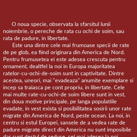
O noua specie, observata la sfarsitul lunii
noiembrie, o pereche de rata cu ochi de soim, sau
rata de padure, in libertate.
Este una dintre cele mai frumoase specii de rate
de pe glob, ea fiind originara din America de Nord.
Pentru frumusetea ei este adesea crescuta pentru
ornament, dealtfel la noi in Europa majoritatea
ratelor-cu-ochi-de-soim sunt in captivitate. Dintre
acestea, uneori, mai "evadeaza" anumite exemplare si
incep sa traiasca pe cont propriu, in libertate. Cele
mai multe rate-cu-ochi-de soim libere sunt in vest,
din doua motive principale, pe langa populatiile
evadate, in vest exista si posibilitatea sosirii unor rate
migrate din America de Nord, peste ocean. La noi, in
centru si estul Europei, sansele de a vedea rate de
padure migrate direct din America nu sunt imposibile
dar sunt destul de reduse, cel mai adesea la noi