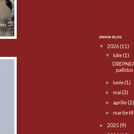
ARHIVA BLOG
2026
(11)
▼
iulie
(1)
▼
DREPNEA
pallidus
iunie
(1)
►
mai
(3)
►
aprilie
(2
►
martie
(4
►
2025
(9)
►