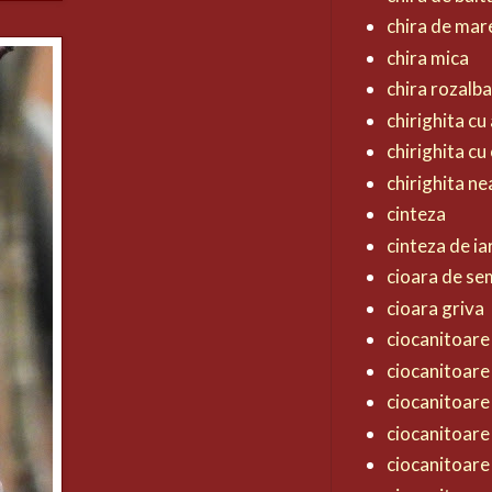
chira de mar
chira mica
chira rozalb
chirighita cu 
chirighita cu
chirighita n
cinteza
cinteza de ia
cioara de s
cioara griva
ciocanitoare 
ciocanitoare
ciocanitoare
ciocanitoare
ciocanitoare