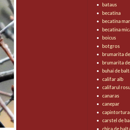
bataus
becatina
becatina ma
becatina mic
boicus
botgros
brumarita d
brumarita de
buhai de balt
califar alb
califarul ros
canaras
canepar
capintortura
carstel de ba
chira de balt