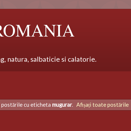
 ROMANIA
 natura, salbaticie si calatorie.
 postările cu eticheta
mugurar
.
Afișați toate postările