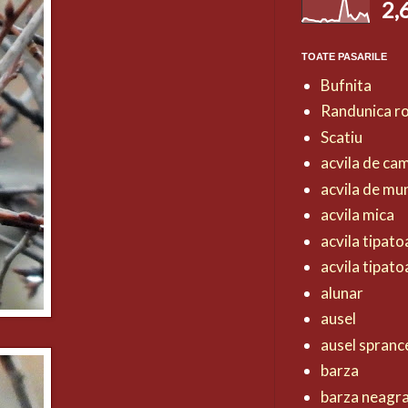
2,
TOATE PASARILE
Bufnita
Randunica r
Scatiu
acvila de ca
acvila de mu
acvila mica
acvila tipat
acvila tipat
alunar
ausel
ausel spranc
barza
barza neagr