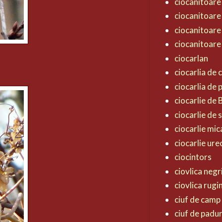
ciocanitoare
ciocanitoare
ciocanitoare
ciocanitoare
ciocarlan
ciocarlia de
ciocarlia de
ciocarlie de
ciocarlie de 
ciocarlie mic
ciocarlie ur
ciocintors
ciovlica negr
ciovlica rugi
ciuf de camp
ciuf de padu