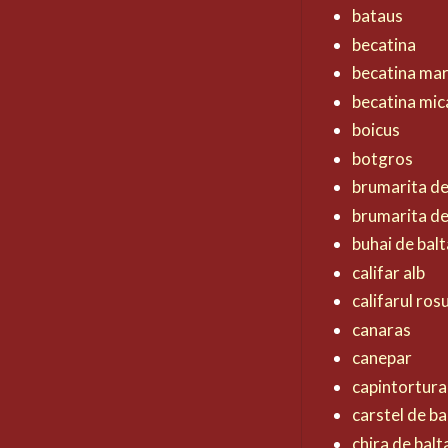
bataus
becatina
becatina ma
becatina mic
boicus
botgros
brumarita d
brumarita de
buhai de balt
califar alb
califarul ros
canaras
canepar
capintortura
carstel de ba
chira de balt