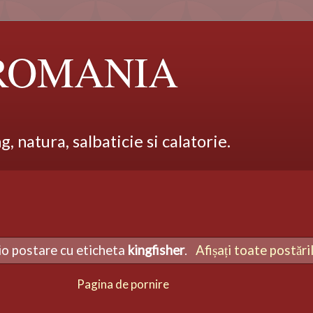
 ROMANIA
 natura, salbaticie si calatorie.
cio postare cu eticheta
kingfisher
.
Afișați toate postări
Pagina de pornire