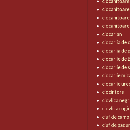
ciocanitoare
ciocanitoare
ciocanitoare
ciocanitoare
ciocarlan
ciocarlia de
ciocarlia de
ciocarlie de
ciocarlie de 
ciocarlie mic
ciocarlie ur
ciocintors
ciovlica negr
ciovlica rugi
ciuf de camp
ciuf de padu