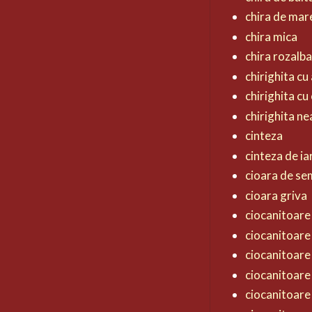
chira de mar
chira mica
chira rozalb
chirighita cu 
chirighita cu
chirighita n
cinteza
cinteza de ia
cioara de s
cioara griva
ciocanitoare 
ciocanitoare
ciocanitoare
ciocanitoare
ciocanitoare