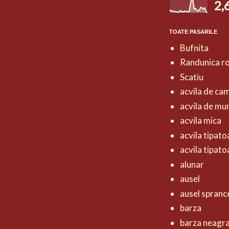
2,
TOATE PASARILE
Bufnita
Randunica r
Scatiu
acvila de ca
acvila de mu
acvila mica
acvila tipat
acvila tipat
alunar
ausel
ausel spranc
barza
barza neagr