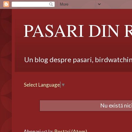
PASARI DIN
Un blog despre pasari, birdwatching,
Select Language
▼
Nu există ni
Abonați-vă la:
Postări (Atom)