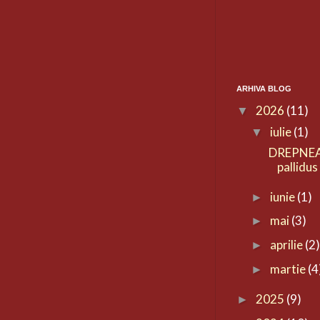
ARHIVA BLOG
2026
(11)
▼
iulie
(1)
▼
DREPNEA
pallidus
iunie
(1)
►
mai
(3)
►
aprilie
(2
►
martie
(4
►
2025
(9)
►