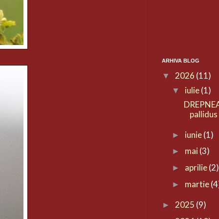
ARHIVA BLOG
2026
(11)
▼
iulie
(1)
▼
DREPNEA
pallidus
iunie
(1)
►
mai
(3)
►
aprilie
(2
►
martie
(4
►
2025
(9)
►