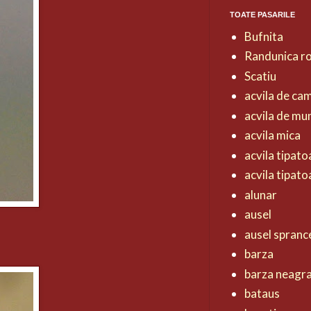
TOATE PASARILE
Bufnita
Randunica r
Scatiu
acvila de ca
acvila de mu
acvila mica
acvila tipat
acvila tipat
alunar
ausel
ausel spranc
barza
barza neagr
bataus