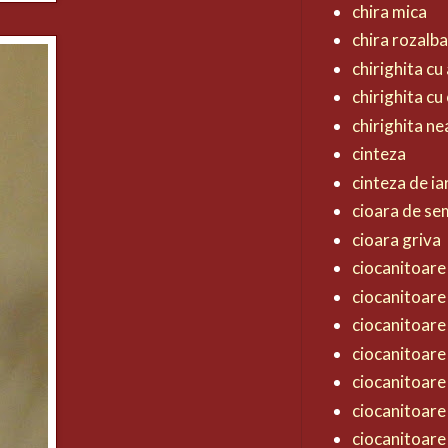
chira mica
chira rozalb
chirighita cu 
chirighita cu
chirighita n
cinteza
cinteza de ia
cioara de s
cioara griva
ciocanitoare 
ciocanitoare
ciocanitoare
ciocanitoare
ciocanitoare
ciocanitoare
ciocanitoare