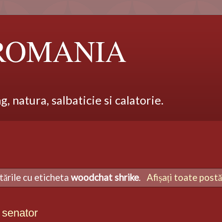
 ROMANIA
 natura, salbaticie si calatorie.
tările cu eticheta
woodchat shrike
.
Afișați toate postă
senator