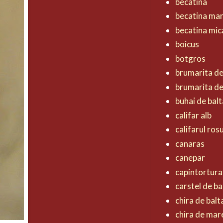
becatina
becatina ma
becatina mic
boicus
botgros
brumarita d
brumarita de
buhai de balt
califar alb
califarul ros
canaras
canepar
capintortura
carstel de ba
chira de balt
chira de mar