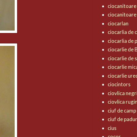
ciocanitoare
ciocanitoare
ciocarlan
ciocarlia de
ciocarlia de
ciocarlie de
ciocarlie de 
ciocarlie mic
ciocarlie ur
ciocintors
ciovlica negr
ciovlica rugi
ciuf de camp
ciuf de padu
cius
cocor