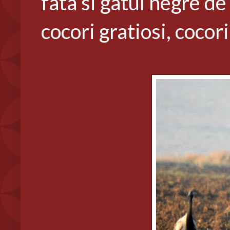
fata si gatul negre de
cocori gratiosi, coco