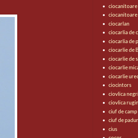
ciocanitoare
ciocanitoare
ciocarlan
ciocarlia de
ciocarlia de
ciocarlie de
ciocarlie de 
ciocarlie mic
ciocarlie ur
ciocintors
ciovlica negr
ciovlica rugi
ciuf de camp
ciuf de padu
cius
cocor