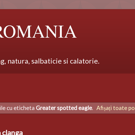
 ROMANIA
 natura, salbaticie si calatorie.
ile cu eticheta
Greater spotted eagle
.
Afișați toate po
 clanga