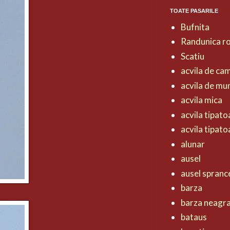
TOATE PASARILE
Bufnita
Randunica r
Scatiu
acvila de ca
acvila de mu
acvila mica
acvila tipat
acvila tipat
alunar
ausel
ausel spranc
barza
barza neagr
bataus