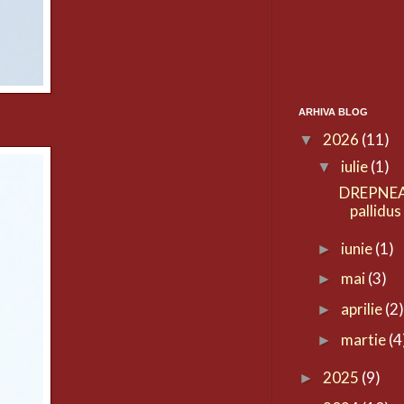
ARHIVA BLOG
2026
(11)
▼
iulie
(1)
▼
DREPNEA
pallidus
iunie
(1)
►
mai
(3)
►
aprilie
(2
►
martie
(4
►
2025
(9)
►