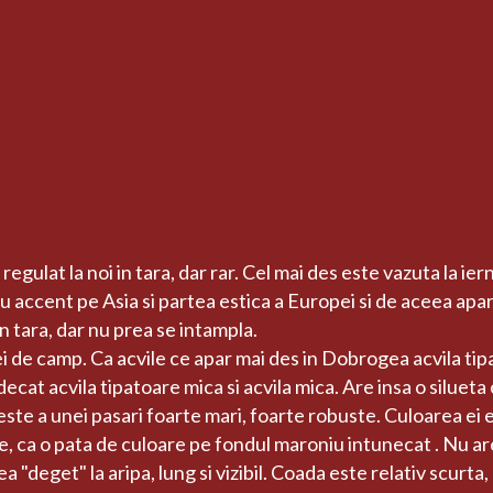
ulat la noi in tara, dar rar. Cel mai des este vazuta la ierna
 accent pe Asia si partea estica a Europei si de aceea apare 
in tara, dar nu prea se intampla.
lei de camp. Ca acvile ce apar mai des in Dobrogea acvila tip
at acvila tipatoare mica si acvila mica. Are insa o silueta cu
ste a unei pasari foarte mari, foarte robuste. Culoarea ei 
 ca o pata de culoare pe fondul maroniu intunecat . Nu are 
ea "deget" la aripa, lung si vizibil. Coada este relativ scurta