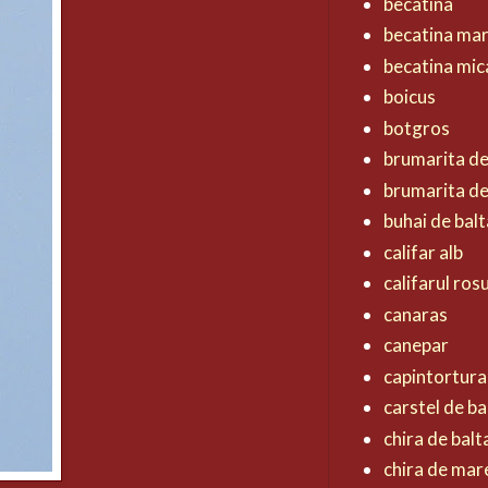
becatina
becatina ma
becatina mic
boicus
botgros
brumarita d
brumarita de
buhai de balt
califar alb
califarul ros
canaras
canepar
capintortura
carstel de ba
chira de balt
chira de mar