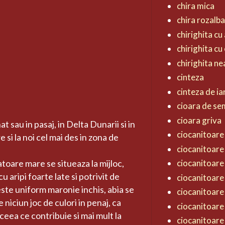
chira mica
chira rozalb
chirighita cu 
chirighita cu
chirighita n
cinteza
cinteza de ia
cioara de s
cioara griva
t sau in pasaj, in Delta Dunarii si in
ciocanitoare 
si la noi cel mai des in zona de
ciocanitoare
ciocanitoare
atoare mare se situeaza la mijloc,
 aripi foarte late si potrivit de
ciocanitoare
este uniform maronie inchis, abia se
ciocanitoare
niciun joc de culori in penaj, ca
ciocanitoare
, ceea ce contribuie si mai mult la
ciocanitoare