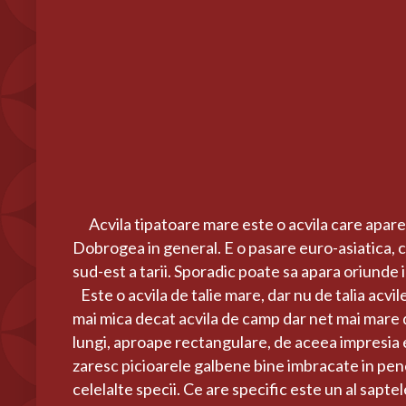
Acvila tipatoare mare este o acvila care apare reg
Dobrogea in general. E o pasare euro-asiatica, cu
sud-est a tarii. Sporadic poate sa apara oriunde 
Este o acvila de talie mare, dar nu de talia acvi
mai mica decat acvila de camp dar net mai mare dec
lungi, aproape rectangulare, de aceea impresia e
zaresc picioarele galbene bine imbracate in pene,
celelalte specii. Ce are specific este un al saptel