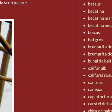
 la vreo pasare.
bataus
becatina
becatina ma
becatina mic
boicus
botgros
brumarita d
brumarita de
buhai de balt
califar alb
califarul ros
canaras
canepar
capintortura
carstel de ba
chira de balt