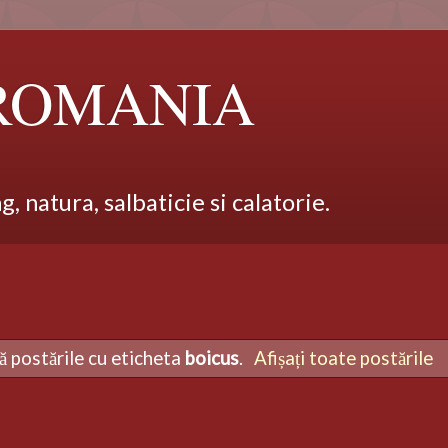
 ROMANIA
 natura, salbaticie si calatorie.
ă postările cu eticheta
boicus
.
Afișați toate postările