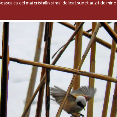
peasca cu cel mai cristalin si mai delicat sunet auzit de mine