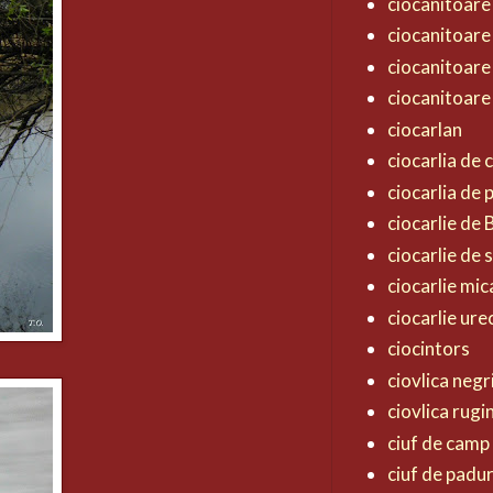
ciocanitoare
ciocanitoare
ciocanitoare
ciocanitoare
ciocarlan
ciocarlia de
ciocarlia de
ciocarlie de
ciocarlie de 
ciocarlie mic
ciocarlie ur
ciocintors
ciovlica negr
ciovlica rugi
ciuf de camp
ciuf de padu