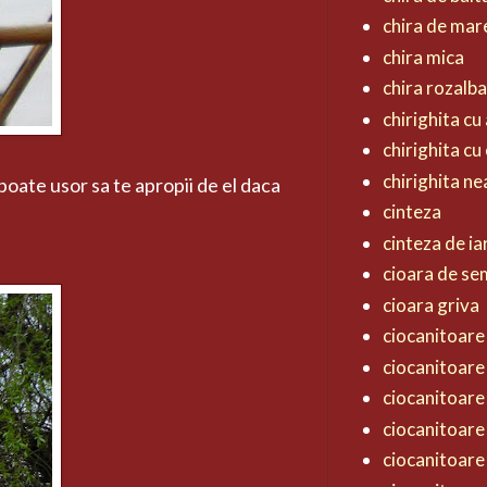
chira de mar
chira mica
chira rozalb
chirighita cu 
chirighita cu
chirighita n
poate usor sa te apropii de el daca
cinteza
cinteza de ia
cioara de s
cioara griva
ciocanitoare 
ciocanitoare
ciocanitoare
ciocanitoare
ciocanitoare