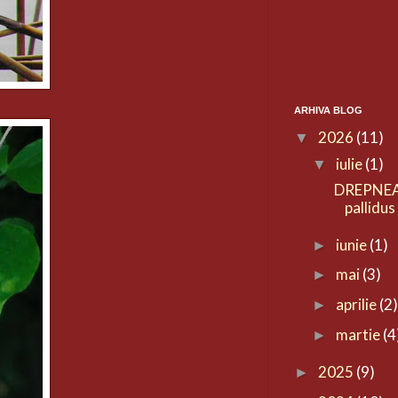
ARHIVA BLOG
2026
(11)
▼
iulie
(1)
▼
DREPNEA
pallidus
iunie
(1)
►
mai
(3)
►
aprilie
(2
►
martie
(4
►
2025
(9)
►