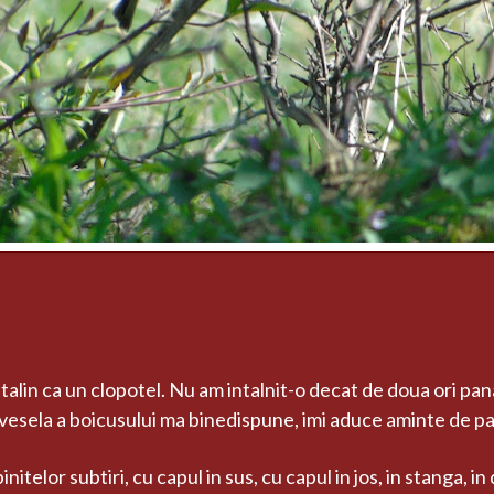
stalin ca un clopotel. Nu am intalnit-o decat de doua ori pa
 vesela a boicusului ma binedispune, imi aduce aminte de pa
telor subtiri, cu capul in sus, cu capul in jos, in stanga, in