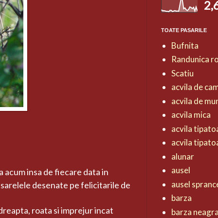
2,
TOATE PASARILE
Bufnita
Randunica r
Scatiu
acvila de ca
acvila de mu
acvila mica
acvila tipat
acvila tipat
alunar
ausel
na acum insa de fiecare data in
ausel spranc
sarelele desenate pe felicitarile de
barza
 dreapta, roata si imprejur incat
barza neagr