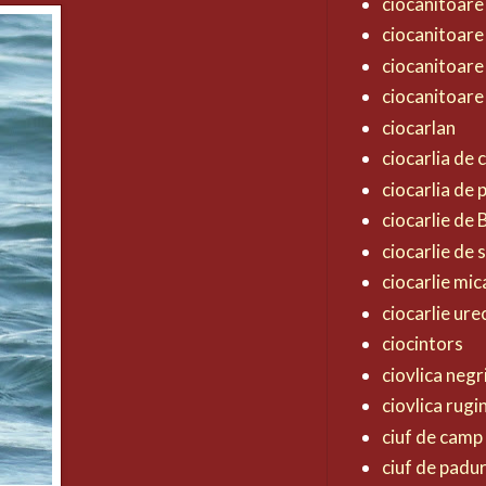
ciocanitoare
ciocanitoare
ciocanitoare
ciocanitoare
ciocarlan
ciocarlia de
ciocarlia de
ciocarlie de
ciocarlie de 
ciocarlie mic
ciocarlie ur
ciocintors
ciovlica negr
ciovlica rugi
ciuf de camp
ciuf de padu