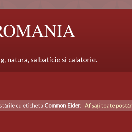
 ROMANIA
 natura, salbaticie si calatorie.
stările cu eticheta
Common Eider
.
Afișați toate postăr