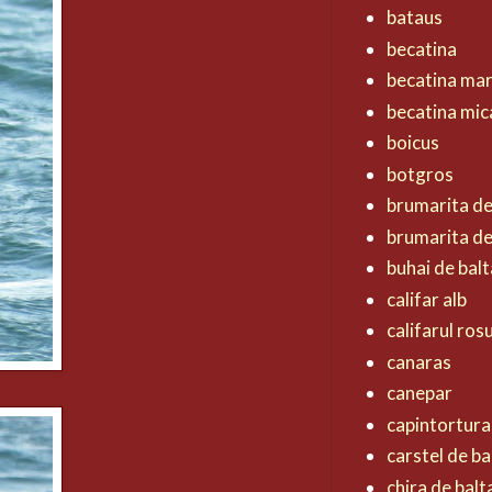
bataus
becatina
becatina ma
becatina mic
boicus
botgros
brumarita d
brumarita de
buhai de balt
califar alb
califarul ros
canaras
canepar
capintortura
carstel de ba
chira de balt