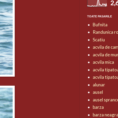
2,
TOATE PASARILE
Bufnita
Randunica r
Scatiu
acvila de ca
acvila de mu
acvila mica
acvila tipat
acvila tipat
alunar
ausel
ausel spranc
barza
barza neagr