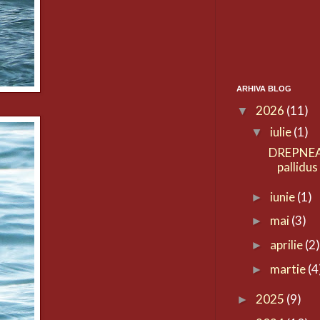
ARHIVA BLOG
2026
(11)
▼
iulie
(1)
▼
DREPNEA
pallidus
iunie
(1)
►
mai
(3)
►
aprilie
(2
►
martie
(4
►
2025
(9)
►