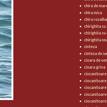
chira de mar
chira mica
chira rozalb
chirighita cu 
chirighita cu
chirighita n
cinteza
cinteza de ia
cioara de s
cioara griva
ciocanitoare 
ciocanitoare
ciocanitoare
ciocanitoare
ciocanitoare