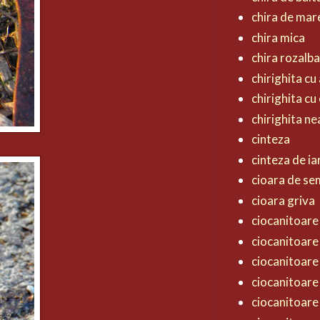
chira de mar
chira mica
chira rozalb
chirighita cu 
chirighita cu
chirighita n
cinteza
cinteza de ia
cioara de s
cioara griva
ciocanitoare 
ciocanitoare
ciocanitoare
ciocanitoare
ciocanitoare