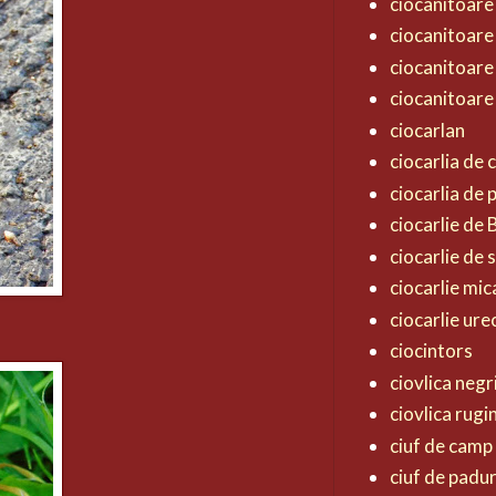
ciocanitoare
ciocanitoare
ciocanitoare
ciocanitoare
ciocarlan
ciocarlia de
ciocarlia de
ciocarlie de
ciocarlie de 
ciocarlie mic
ciocarlie ur
ciocintors
ciovlica negr
ciovlica rugi
ciuf de camp
ciuf de padu