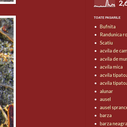
2,
TOATE PASARILE
Bufnita
Randunica r
Scatiu
acvila de ca
acvila de mu
acvila mica
acvila tipat
acvila tipat
alunar
ausel
ausel spranc
barza
barza neagr