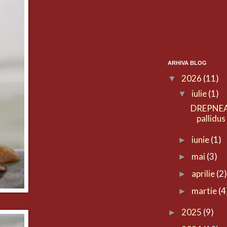
ARHIVA BLOG
2026
(11)
▼
iulie
(1)
▼
DREPNEA
pallidus
iunie
(1)
►
mai
(3)
►
aprilie
(2
►
martie
(4
►
2025
(9)
►