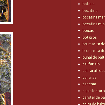
bataus
becatina
becatina ma
becatina mic
boicus
botgros
brumarita d
brumarita de
buhai de balt
califar alb
califarul ros
canaras
canepar
capintortura
carstel de ba
chira de balt