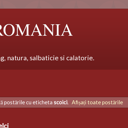
 ROMANIA
 natura, salbaticie si calatorie.
ză postările cu eticheta
scoici
.
Afișați toate postările
elci