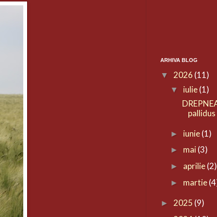
ARHIVA BLOG
2026
(11)
▼
iulie
(1)
▼
DREPNEA
pallidus
iunie
(1)
►
mai
(3)
►
aprilie
(2
►
martie
(4
►
2025
(9)
►