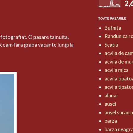
2,
TOATE PASARILE
Bufnita
Randunica r
otografiat. O pasare tainuita,
receam fara graba vacante lungi la
Scatiu
acvila de ca
acvila de mu
acvila mica
acvila tipat
acvila tipat
alunar
ausel
ausel spranc
barza
barza neagr