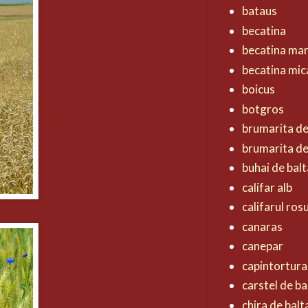
bataus
becatina
becatina ma
becatina mic
boicus
botgros
brumarita d
brumarita de
buhai de balt
califar alb
califarul ros
canaras
canepar
capintortura
carstel de ba
chira de balt