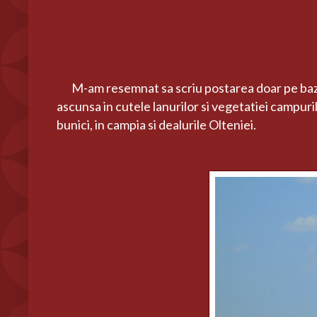
M-am resemnat sa scriu postarea doar pe baza in
ascunsa in cutele lanurilor si vegetatiei campuri
bunici, in campia si dealurile Olteniei.