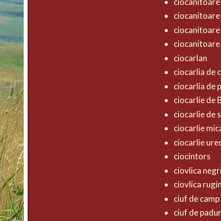
ciocanitoare
ciocanitoare
ciocanitoare
ciocanitoare
ciocarlan
ciocarlia de
ciocarlia de
ciocarlie de
ciocarlie de 
ciocarlie mic
ciocarlie ur
ciocintors
ciovlica negr
ciovlica rugi
ciuf de camp
ciuf de padu