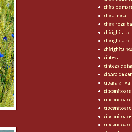
chira de mar
chira mica
chira rozalb
chirighita cu 
chirighita cu
chirighita n
cinteza
cinteza de ia
cioara de s
cioara griva
ciocanitoare 
ciocanitoare
ciocanitoare
ciocanitoare
ciocanitoare