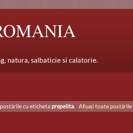
 ROMANIA
 natura, salbaticie si calatorie.
 postările cu eticheta
prepelita
.
Afișați toate postările