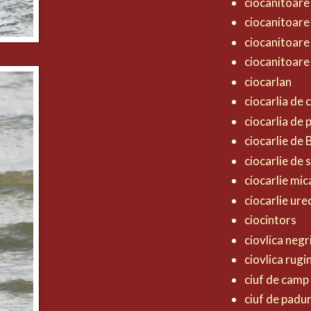
ciocanitoare
ciocanitoare
ciocanitoare
ciocanitoare
ciocarlan
ciocarlia de
ciocarlia de
ciocarlie de
ciocarlie de 
ciocarlie mic
ciocarlie ur
ciocintors
ciovlica negr
ciovlica rugi
ciuf de camp
ciuf de padu