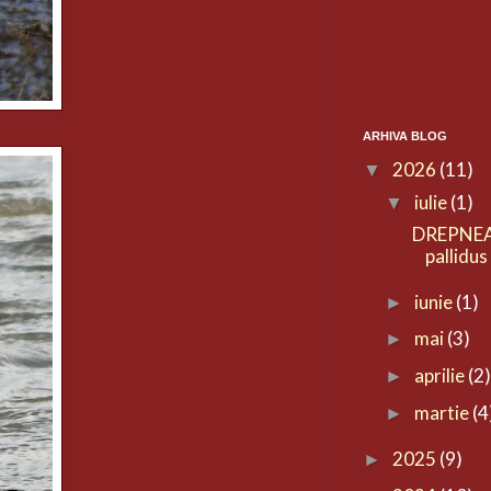
ARHIVA BLOG
2026
(11)
▼
iulie
(1)
▼
DREPNEA
pallidus
iunie
(1)
►
mai
(3)
►
aprilie
(2
►
martie
(4
►
2025
(9)
►