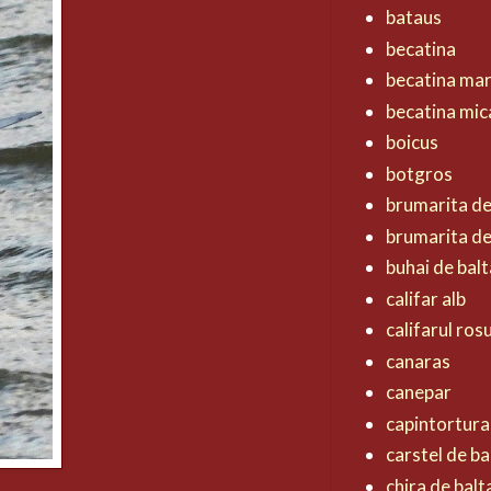
bataus
becatina
becatina ma
becatina mic
boicus
botgros
brumarita d
brumarita de
buhai de balt
califar alb
califarul ros
canaras
canepar
capintortura
carstel de ba
chira de balt