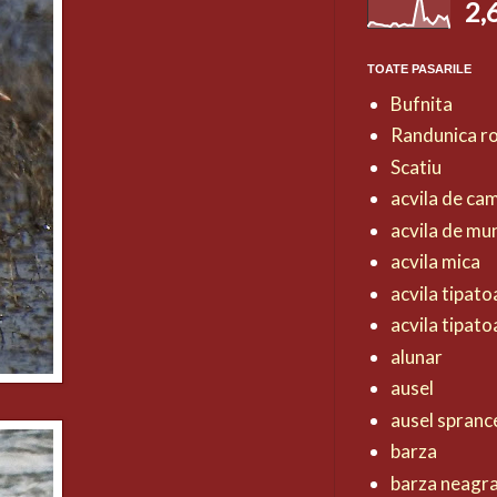
2,
TOATE PASARILE
Bufnita
Randunica r
Scatiu
acvila de ca
acvila de mu
acvila mica
acvila tipat
acvila tipat
alunar
ausel
ausel spranc
barza
barza neagr