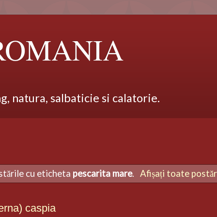
 ROMANIA
 natura, salbaticie si calatorie.
stările cu eticheta
pescarita mare
.
Afișați toate postăr
rna) caspia