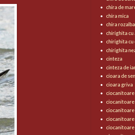
chira de mar
chira mica
chira rozalb
chirighita cu 
chirighita cu
chirighita n
cinteza
cinteza de ia
cioara de s
cioara griva
ciocanitoare 
ciocanitoare
ciocanitoare
ciocanitoare
ciocanitoare