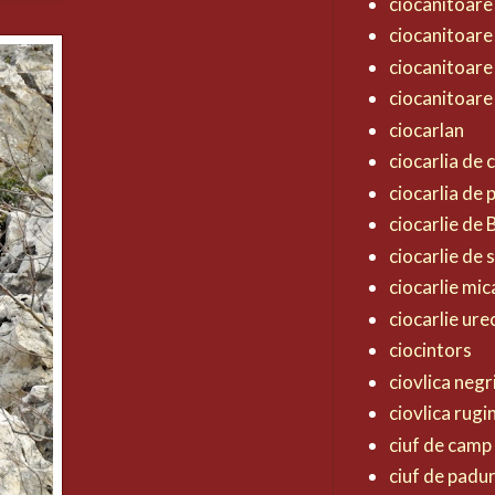
ciocanitoare
ciocanitoare
ciocanitoare
ciocanitoare
ciocarlan
ciocarlia de
ciocarlia de
ciocarlie de
ciocarlie de 
ciocarlie mic
ciocarlie ur
ciocintors
ciovlica negr
ciovlica rugi
ciuf de camp
ciuf de padu