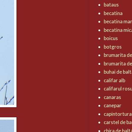
bataus
becatina
becatina ma
becatina mic
boicus
botgros
brumarita d
brumarita de
buhai de balt
califar alb
califarul ros
canaras
canepar
capintortura
carstel de ba
chira de balt