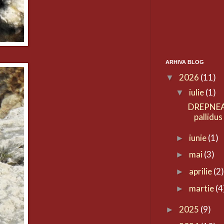
ARHIVA BLOG
2026
(11)
▼
iulie
(1)
▼
DREPNEA
pallidus
iunie
(1)
►
mai
(3)
►
aprilie
(2
►
martie
(4
►
2025
(9)
►