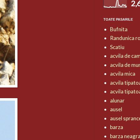
2,
TOATE PASARILE
Bufnita
Randunica r
Scatiu
acvila de ca
acvila de mu
acvila mica
acvila tipat
acvila tipat
alunar
ausel
ausel spranc
barza
barza neagr