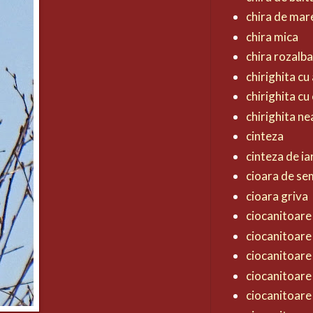
chira de mar
chira mica
chira rozalb
chirighita cu 
chirighita cu
chirighita n
cinteza
cinteza de ia
cioara de s
cioara griva
ciocanitoare 
ciocanitoare
ciocanitoare
ciocanitoare
ciocanitoare