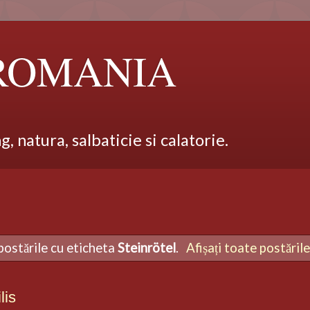
 ROMANIA
 natura, salbaticie si calatorie.
postările cu eticheta
Steinrötel
.
Afișați toate postăril
lis