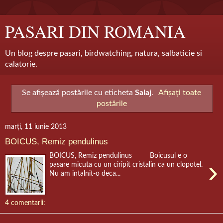
PASARI DIN ROMANIA
Un blog despre pasari, birdwatching, natura, salbaticie si
calatorie.
Se afișează postările cu eticheta
Salaj
.
Afișați toate
postările
marți, 11 iunie 2013
BOICUS, Remiz pendulinus
BOICUS, Remiz pendulinus Boicusul e o
›
pasare micuta cu un ciripit cristalin ca un clopotel.
Nu am intalnit-o deca...
4 comentarii: