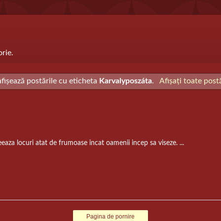
orie.
afișează postările cu eticheta
Karvalyposzáta
.
Afișați toate postă
 locuri atat de frumoase incat oamenii incep sa viseze. ...
Pagina de pornire