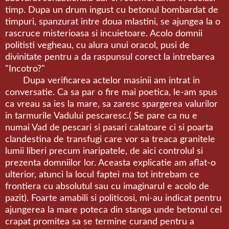
timp. Dupa un drum ingust cu betonul bombardat de
timpuri, spanzurat intre doua mlastini, se ajungea la o
rascruce misterioasa si incuietoare. Acolo domnii
politisti vegheau, cu alura unui oracol, pusi de
divinitate pentru a da raspunsul corect la intrebarea
"Incotro?"
Dupa verificarea actelor masinii am intrat in
conversatie. Ca sa par o fire mai poetica, le-am spus
ca vreau sa ies la mare, sa zaresc spargerea valurilor
in tarmurile Vadului pescaresc.( Se pare ca nu e
numai Vad de pescari si pasari calatoare ci si poarta
clandestina de transfugi care vor sa treaca granitele
lumii liberi precum inaripatele, de aici controlul si
prezenta domniilor lor. Aceasta explicatie am aflat-o
ulterior, atunci la locul faptei ma tot intrebam ce
frontiera cu absolutul sau cu imaginarul e acolo de
pazit). Foarte amabili si politicosi, mi-au indicat pentru
ajungerea la mare poteca din stanga unde betonul cel
crapat promitea sa se termine curand pentru a