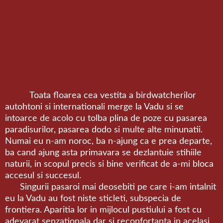
Toata floarea cea vestita a birdwatcherilor
autohtoni si internationali merge la Vadu si se
intoarce de acolo cu tolba plina de poze cu pasarea
paradisurilor, pasarea dodo si multe alte minunatii.
Numai eu n-am noroc, ba n-ajung ca e prea departe,
ba cand ajung asta primavara se dezlantuie stihiile
naturii, in scopul precis si bine verificat de a-mi bloca
accesul si succesul.
Singurii pasaroi mai deosebiti pe care i-am intalnit
eu la Vadu au fost niste sticleti, subspecia de
frontiera. Aparitia lor in mijlocul pustiului a fost cu
adevarat senzationala dar si reconfortanta in acelasi