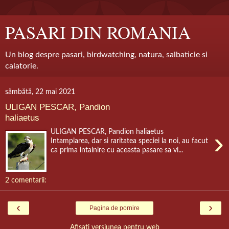
PASARI DIN ROMANIA
Un blog despre pasari, birdwatching, natura, salbaticie si
calatorie.
sâmbătă, 22 mai 2021
ULIGAN PESCAR, Pandion
haliaetus
›
ULIGAN PESCAR, Pandion haliaetus
Intamplarea, dar si raritatea speciei la noi, au facut
ca prima intalnire cu aceasta pasare sa vi...
2 comentarii:
‹
›
Pagina de pornire
Afișați versiunea pentru web