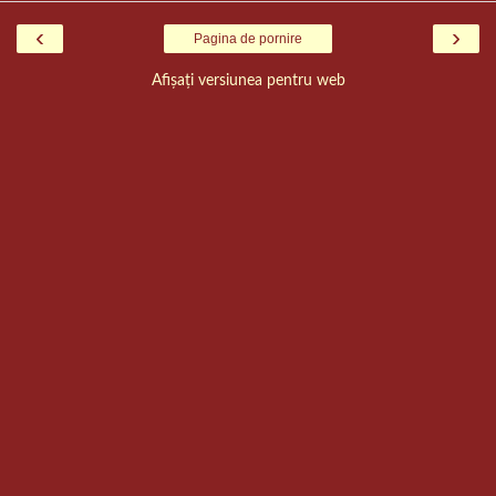
‹
›
Pagina de pornire
Afișați versiunea pentru web