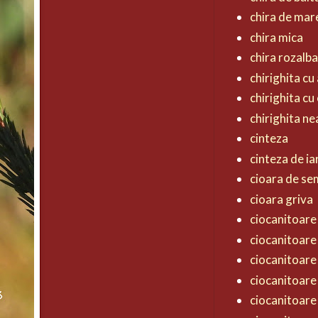
chira de mar
chira mica
chira rozalb
chirighita cu 
chirighita cu
chirighita n
cinteza
cinteza de ia
cioara de s
cioara griva
ciocanitoare 
ciocanitoare
ciocanitoare
ciocanitoare
ciocanitoare