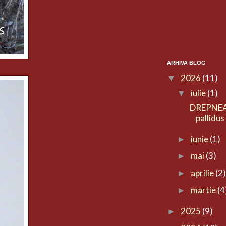
ARHIVA BLOG
2026
(11)
▼
iulie
(1)
▼
DREPNEA
pallidus
iunie
(1)
►
mai
(3)
►
aprilie
(2
►
martie
(4
►
2025
(9)
►