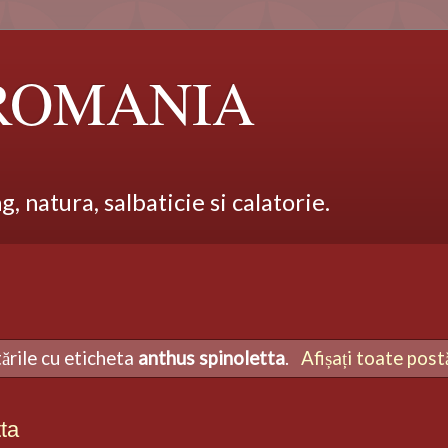
 ROMANIA
 natura, salbaticie si calatorie.
tările cu eticheta
anthus spinoletta
.
Afișați toate post
ta