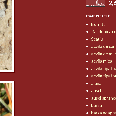
2,
TOATE PASARILE
Bufnita
Randunica r
Scatiu
acvila de ca
acvila de mu
acvila mica
acvila tipat
acvila tipat
alunar
ausel
ausel spranc
barza
barza neagr