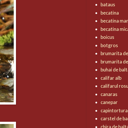
bataus
becatina
becatina ma
becatina mic
boicus
botgros
brumarita d
brumarita de
buhai de balt
califar alb
califarul ros
canaras
canepar
capintortura
carstel de ba
chira de balt