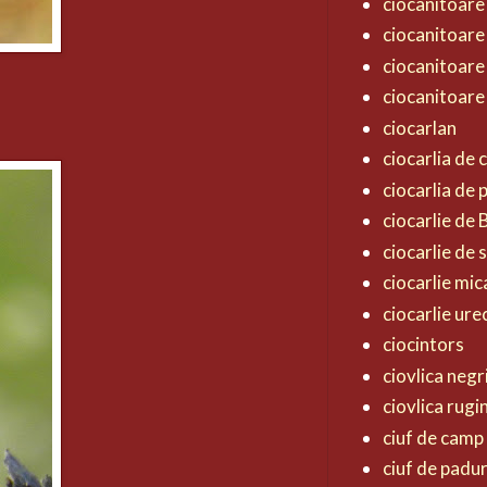
ciocanitoare
ciocanitoare
ciocanitoare
ciocanitoare
ciocarlan
ciocarlia de
ciocarlia de
ciocarlie de
ciocarlie de 
ciocarlie mic
ciocarlie ur
ciocintors
ciovlica negr
ciovlica rugi
ciuf de camp
ciuf de padu